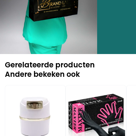
Gerelateerde producten
Andere bekeken ook
-20%
-1
-15%