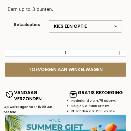
Earn up to 3 punten.
Betaalopties
TOEVOEGEN AAN WINKELWAGEN
VANDAAG
GRATIS BEZORGING
VERZONDEN
Nederland v.a. €75 ex btw,
België v.a. €100 ex btw,
Op werkdagen voor 16:00 uur
EU landen v.a. €150 ex btw
besteld