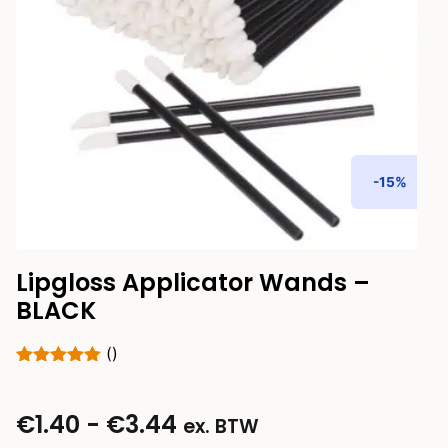
-15%
Lipgloss Applicator Wands –
BLACK
()
€
1.40
-
€
3.44
ex. BTW