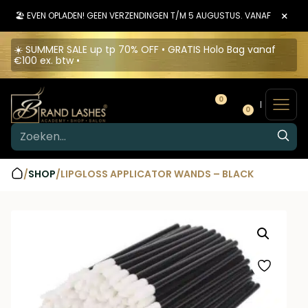
×
🏖️ EVEN OPLADEN! GEEN VERZENDINGEN T/M 5 AUGUSTUS. VANAF 6 AUGU
☀️ SUMMER SALE up tp 70% OFF • GRATIS Holo Bag vanaf
€100 ex. btw •
0
0
/
SHOP
/
LIPGLOSS APPLICATOR WANDS – BLACK