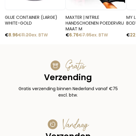
Snelle blik
Snelle blik
GLUE CONTAINER (LARGE)
MAXTER | NITRILE
MY L
WHITE-GOLD
HANDSCHOENEN POEDERVRIJ
BOD
MAAT M
€
8.96
€
11.20
ex. BTW
€
6.76
€
7.95
ex. BTW
€
22
Gratis
Verzending
Gratis verzending binnen Nederland vanaf €75
excl. btw.
Vandaag