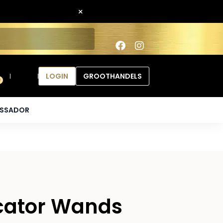
×
LOGIN
GROOTHANDELS
0
ASSADOR
icator Wands