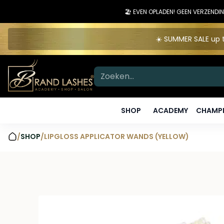
🏖️ EVEN OPLADEN! GEEN VERZEN
☀️ SUMMER SALE up t
SHOP
ACADEMY
CHAMPI
/
SHOP
/
LIPGLOSS APPLICATOR WANDS (YELLOW)