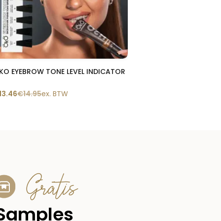
Snelle blik
KO EYEBROW TONE LEVEL INDICATOR
13.46
€
14.95
ex. BTW
Gratis
Samples