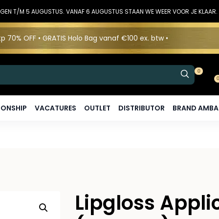
DINGEN T/M 5 AUGUSTUS. VANAF 6 AUGUSTUS STAAN WE WEER VOOR JE KLAAR.
p 70% OFF • GRATIS Holo Bag vanaf €100 ex. btw •
0
ONSHIP
VACATURES
OUTLET
DISTRIBUTOR
BRAND AMB
Lipgloss Appl