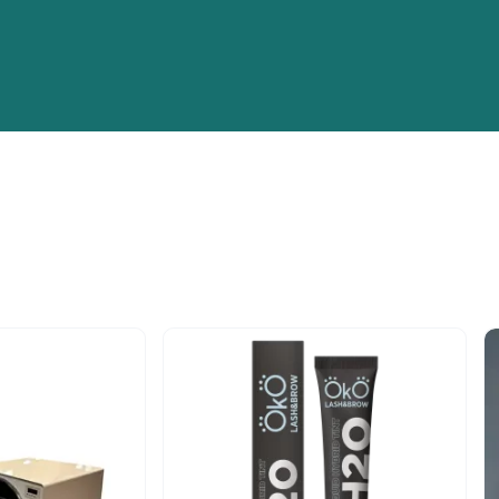
n
-10%