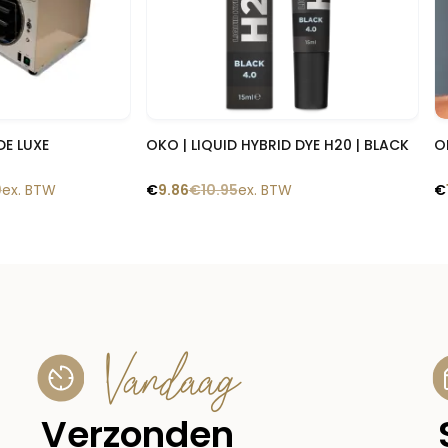
 blik
Snelle blik
DE LUXE
OKO | LIQUID HYBRID DYE H20 | BLACK
O
0
ex. BTW
€
9.86
€
10.95
ex. BTW
€
Vandaag
Verzonden