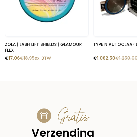
Snelle blik
Snelle
ZOLA | LASH LIFT SHIELDS | GLAMOUR
TYPE N AUTOCLAAF 
FLEX
€
17.06
€
18.95
ex. BTW
€
1,062.50
€
1,250.0
Gratis
Verzending