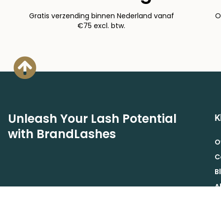
Gratis verzending binnen Nederland vanaf
O
€75 excl. btw.
Unleash Your Lash Potential
K
with BrandLashes
O
C
B
A
A
Schrijf je in voor de Brand Lashes nieuwsbrief voor
B
exclusieve acties, aanbiedingen en korting.