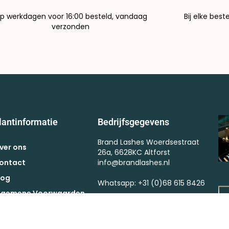
p werkdagen voor 16:00 besteld, vandaag
Bij elke best
verzonden
lantinformatie
Bedrijfsgegevens
Brand Lashes Woerdsestraat
ver ons
26a, 6628KC Altforst
ontact
info@brandlashes.nl
log
Whatsapp: +31 (0)68 615 8426
lgemene Voorwaarden
Kvk : 57375364
ctievoorwaarden
BTW : NL002523682B67
etaling