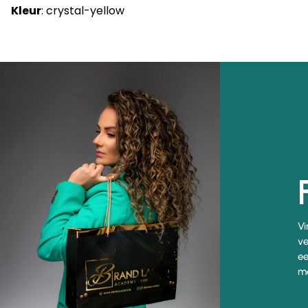
Kleur
: crystal-yellow
Vi
ve
ee
me