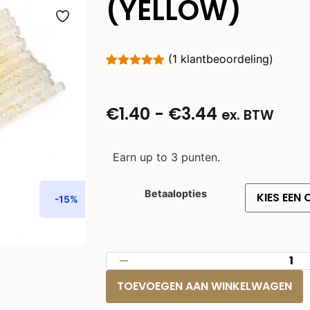
(YELLOW)
(
1
klantbeoordeling)
Gewaardeerd
1
5.00
op 5
gebaseerd
€
1.40
-
€
3.44
op
ex. BTW
klantbeoordeling
Earn up to 3 punten.
Betaalopties
-15%
TOEVOEGEN AAN WINKELWAGEN