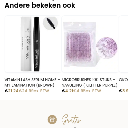
Andere bekeken ook
-1
-15%
-15%
Snelle blik
Snelle blik
VITAMIN LASH SERUM HOME –
MICROBRUSHES 100 STUKS –
OKO 
MY LAMINATION (BROWN)
NAVULLING ( GLITTER PURPLE)
€
21.24
€
24.99
ex. BTW
€
4.21
€
4.95
ex. BTW
€
8.
Gratis