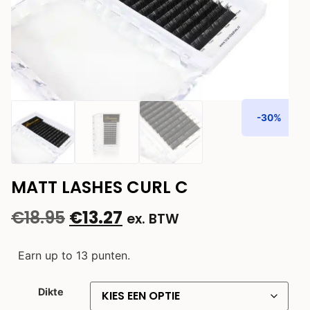
-30%
MATT LASHES CURL C
€
18.95
€
13.27
ex. BTW
Earn up to 13 punten.
Dikte