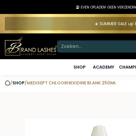
🏖️ EVEN OPLADEN! GEEN VERZEN
☀️ SUMMER SALE up t
SHOP
ACADEMY
CHAMPI
/
SHOP
/
MEDISEPT CHLOORHEXIDINE BLANK 250ML