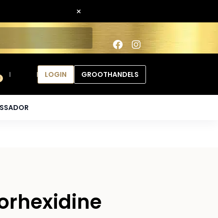
×
LOGIN
GROOTHANDELS
0
ASSADOR
orhexidine