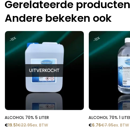
Gerelateerde producte
Andere bekeken ook
-15%
-15%
UITVERKOCHT
Snelle blik
Snelle
ALCOHOL 70% 5 LITER
ALCOHOL 70% 1 LITE
€
19.51
€
22.95
ex. BTW
€
6.76
€
7.95
ex. BTW