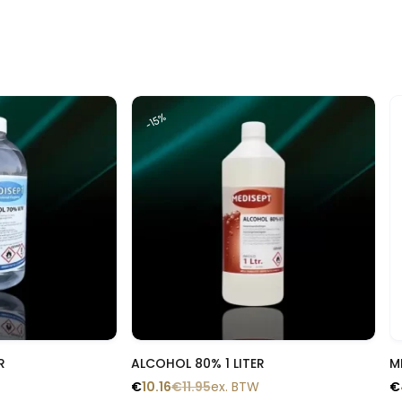
n
-15%
 blik
Snelle blik
R
ALCOHOL 80% 1 LITER
M
€
10.16
€
11.95
ex. BTW
€