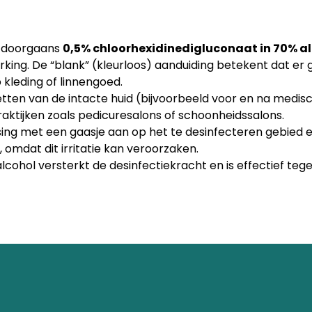
ie doorgaans
0,5% chloorhexidinedigluconaat in 70% al
king. De “blank” (kleurloos) aanduiding betekent dat er g
kleding of linnengoed.
etten van de intacte huid (bijvoorbeeld voor en na medisc
raktijken zoals pedicuresalons of schoonheidssalons.
ssing met een gaasje aan op het te desinfecteren gebied 
mdat dit irritatie kan veroorzaken.
alcohol versterkt de desinfectiekracht en is effectief te