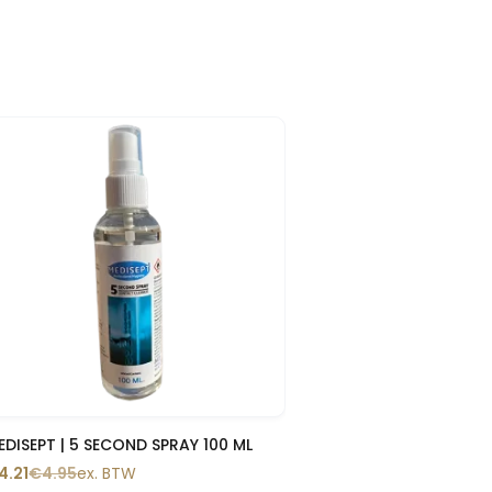
-15%
Snelle blik
EDISEPT | 5 SECOND SPRAY 100 ML
4.21
€
4.95
ex. BTW