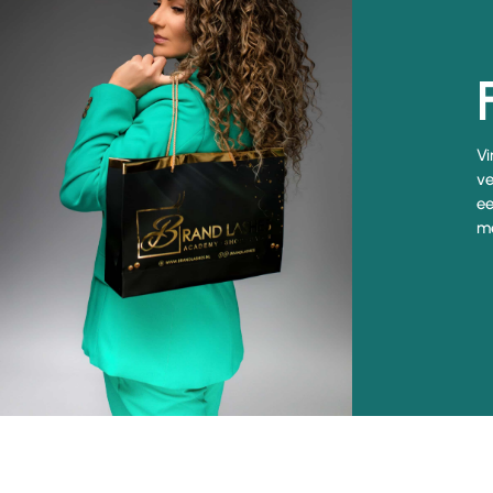
Vi
ve
ee
me