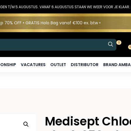
DINGEN T/M 5 AUGUSTUS. VANAF 6 AUGUSTUS STAAN WE WEER VOOR JE KLAAR.
p 70% OFF • GRATIS Holo Bag vanaf €100 ex. btw •
0
ONSHIP
VACATURES
OUTLET
DISTRIBUTOR
BRAND AMB
Medisept Chlo