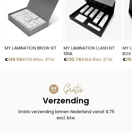
Snelle blik
Snelle blik
MY LAMINATION BROW KIT
MY LAMINATION | LASH KIT
MY LAM
10ML
BOX
€
149.59
€
175.99
ex. BTW
€
130.74
€
153.81
ex. BTW
€
11
Gratis
Verzending
Gratis verzending binnen Nederland vanaf €75
excl. btw.