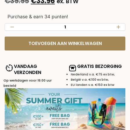
€
39.95
€
33.96
ex. BTW
op
klantbeoordeling
Purchase & earn 34 punten!
TOEVOEGEN AAN WINKELWAGEN
VANDAAG
GRATIS BEZORGING
VERZONDEN
Nederland v.a. €75 ex btw,
België v.a. €100 ex btw,
Op werkdagen voor 16:00 uur
EU landen v.a. €150 ex btw
besteld