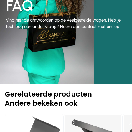
FAQ
Vind hier de antwoorden op de veelgestelde vragen. Heb je
toch nog een ander vraag? Neem dan contact met ons op.
Gerelateerde producten
Andere bekeken ook
-15%
-15%
-1