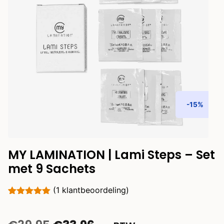
-15%
MY LAMINATION | Lami Steps – Set
met 9 Sachets
(
1
klantbeoordeling)
Gewaardeerd
1
5.00
op 5
gebaseerd