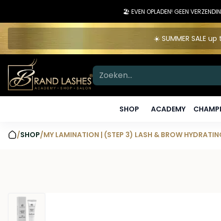
🏖️ EVEN OPLADEN! GEEN VERZEN
☀️ SUMMER SALE up t
SHOP
ACADEMY
CHAMPI
/
SHOP
/
MY LAMINATION | (STEP 3) LASH & BROW HYDRATIN