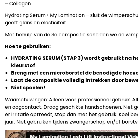
– Collagen
Hydrating Serum+ My Lamination – sluit de wimpersch
geeft glans en elasticiteit.
Met behulp van de 3e compositie scheiden we de wimper
Hoe te gebruiken:
HYDRATING SERUM (STAP 3) wordt gebruikt na he
kleurstof
Breng met een microborstel de benodigde hoev
Laat de compositie volledig intrekken door bew
Niet spoelen!
Waarschuwingen: Alleen voor professioneel gebruik.
Al
en oogcontact.
Draag geschikte handschoenen.
Niet g
er irritatie optreedt, stop dan met het gebruik.
Koel be
jaar.
Niet gebruiken tijdens zwangerschap en/of borstv