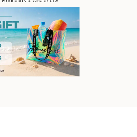
EU landen v.a. €150 ex btw