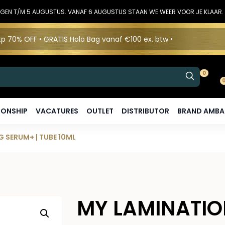
DINGEN T/M 5 AUGUSTUS. VANAF 6 AUGUSTUS STAAN WE WEER VOOR JE KLAAR.
p 70% OFF • GRATIS Holo Bag vanaf €100 ex. btw •
0
ONSHIP
VACATURES
OUTLET
DISTRIBUTOR
BRAND AMB
G SERUM+ | TUBE 10ML
MY LAMINATION