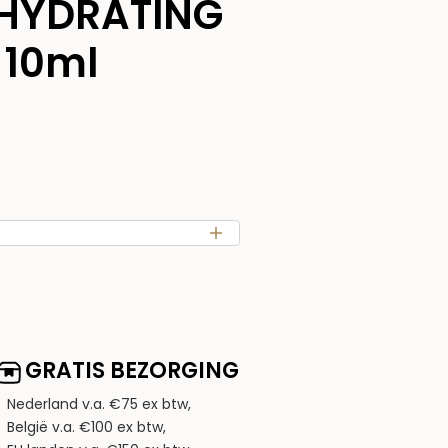
 HYDRATING
 10ml
GRATIS BEZORGING
Nederland v.a. €75 ex btw,
België v.a. €100 ex btw,