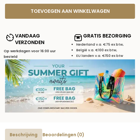
TOEVOEGEN AAN WINKELWAGEN
VANDAAG
GRATIS BEZORGING
VERZONDEN
Nederland v.a. €75 ex btw,
België v.a. €100 ex btw,
Op werkdagen voor 16:00 uur
EU landen v.a. €150 ex btw
besteld
Beschrijving
Beoordelingen (0)