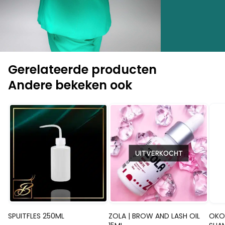
Gerelateerde producten
Andere bekeken ook
-
-10%
UITVERKOCHT
Snelle blik
Snelle blik
SPUITFLES 250ML
ZOLA | BROW AND LASH OIL
OKO