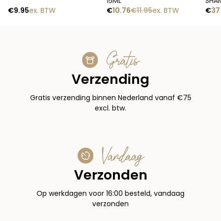
15ML
SHAM
€
9.95
ex. BTW
€
10.76
€
11.95
ex. BTW
€
37
Gratis
Verzending
Gratis verzending binnen Nederland vanaf €75
excl. btw.
Vandaag
Verzonden
Op werkdagen voor 16:00 besteld, vandaag
verzonden