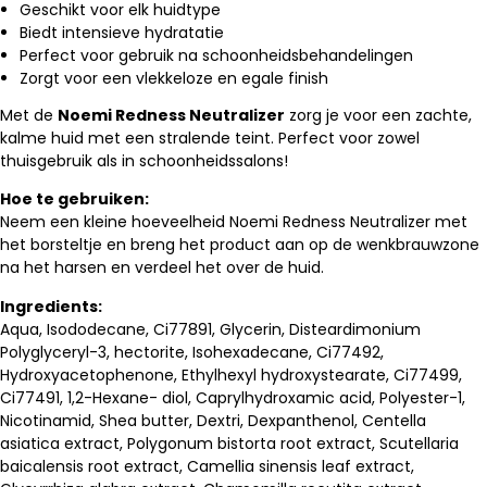
Geschikt voor elk huidtype
Biedt intensieve hydratatie
Perfect voor gebruik na schoonheidsbehandelingen
Zorgt voor een vlekkeloze en egale finish
Met de
Noemi Redness Neutralizer
zorg je voor een zachte,
kalme huid met een stralende teint. Perfect voor zowel
thuisgebruik als in schoonheidssalons!
Hoe te gebruiken:
Neem een kleine hoeveelheid Noemi Redness Neutralizer met
het borsteltje en breng het product aan op de wenkbrauwzone
na het harsen en verdeel het over de huid.
Ingredients:
Aqua, Isododecane, Ci77891, Glycerin, Disteardimonium
Polyglyceryl-3, hectorite, Isohexadecane, Ci77492,
Hydroxyacetophenone, Ethylhexyl hydroxystearate, Ci77499,
Ci77491, 1,2-Hexane- diol, Caprylhydroxamic acid, Polyester-1,
Nicotinamid, Shea butter, Dextri, Dexpanthenol, Centella
asiatica extract, Polygonum bistorta root extract, Scutellaria
baicalensis root extract, Camellia sinensis leaf extract,