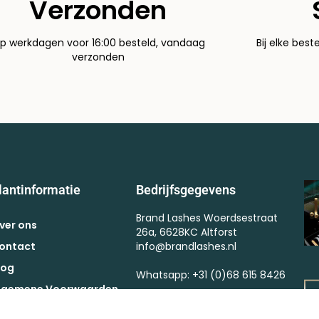
Verzonden
p werkdagen voor 16:00 besteld, vandaag
Bij elke best
verzonden
lantinformatie
Bedrijfsgegevens
Brand Lashes Woerdsestraat
ver ons
26a, 6628KC Altforst
ontact
info@brandlashes.nl
log
Whatsapp: +31 (0)68 615 8426
lgemene Voorwaarden
Kvk : 57375364
ctievoorwaarden
BTW : NL002523682B67