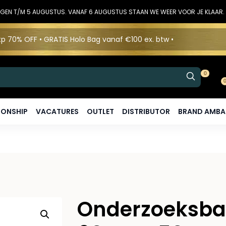
DINGEN T/M 5 AUGUSTUS. VANAF 6 AUGUSTUS STAAN WE WEER VOOR JE KLAAR.
p 70% OFF • GRATIS Holo Bag vanaf €100 ex. btw •
0
ONSHIP
VACATURES
OUTLET
DISTRIBUTOR
BRAND AMB
Onderzoeksba