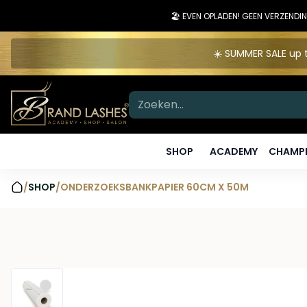
🏖️ EVEN OPLADEN! GEEN VERZEN
☀️ SUMMER SALE up t
SHOP
ACADEMY
CHAMPI
/
SHOP
/
ONDERZOEKSBANKPAPIER 60CM X 50M