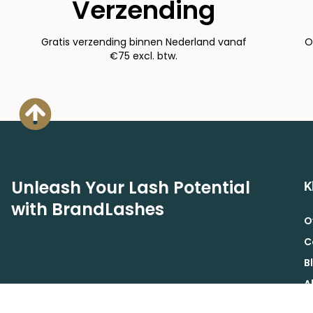
Verzending
Gratis verzending binnen Nederland vanaf
O
€75 excl. btw.
Unleash Your Lash Potential
K
with BrandLashes
O
C
B
A
A