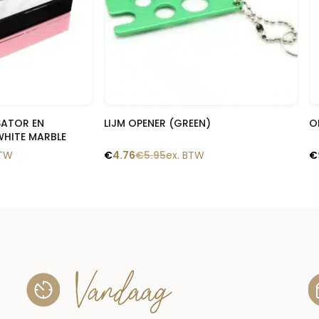
 blik
Snelle blik
ISATOR EN
LIJM OPENER (GREEN)
O
WHITE MARBLE
BTW
€
4.76
€
5.95
ex. BTW
€
Vandaag