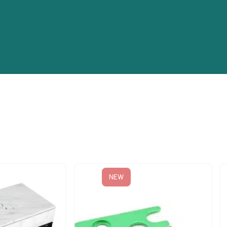
n
-20%
NEW