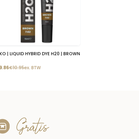
Snelle blik
KO | LIQUID HYBRID DYE H20 | BROWN
9.86
€
10.95
ex. BTW
Gratis