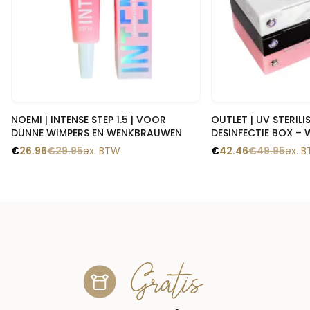
Snelle blik
Snelle
NOEMI | INTENSE STEP 1.5 | VOOR
OUTLET | UV STERIL
DUNNE WIMPERS EN WENKBRAUWEN
DESINFECTIE BOX – 
€
26.96
€
29.95
ex. BTW
€
42.46
€
49.95
ex. 
Gratis