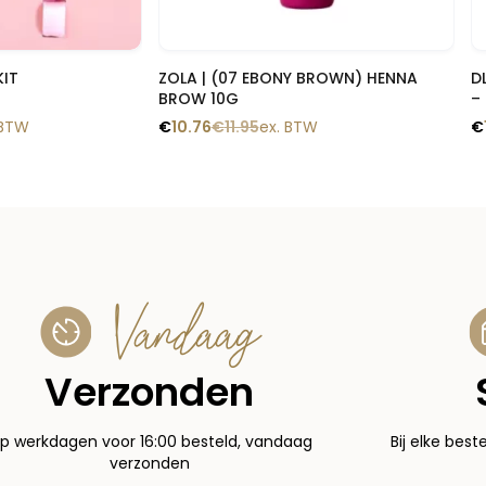
 blik
Snelle blik
KIT
ZOLA | (07 EBONY BROWN) HENNA
D
BROW 10G
–
 BTW
€
10.76
€
11.95
ex. BTW
€
Vandaag
Verzonden
p werkdagen voor 16:00 besteld, vandaag
Bij elke best
verzonden