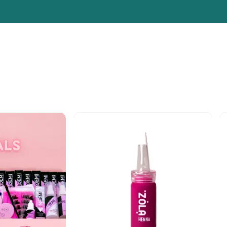
n
-10%