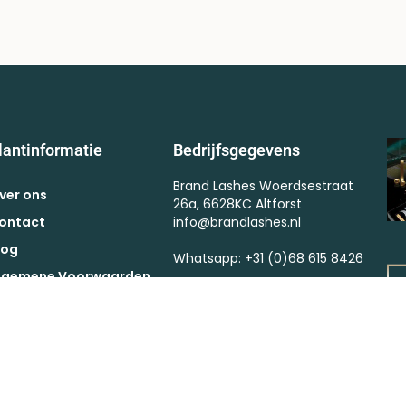
lantinformatie
Bedrijfsgegevens
Brand Lashes Woerdsestraat
ver ons
26a, 6628KC Altforst
ontact
info@brandlashes.nl
log
Whatsapp: +31 (0)68 615 8426
lgemene Voorwaarden
Kvk : 57375364
ctievoorwaarden
BTW : NL002523682B67
etaling
erzendkosten
etourneren