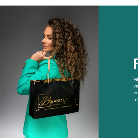
Vi
ve
ee
me