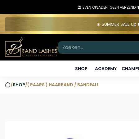
🏖️ EVEN OPLADEN! GEEN VERZEN
☀️ SUMMER SALE up t
SHOP
ACADEMY
CHAMPI
/
SHOP
/
( PAARS ) HAARBAND / BANDEAU