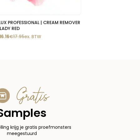
Snelle blik
LUX PROFESSIONAL | CREAM REMOVER
 LADY RED
16.16
€
17.95
ex. BTW
Gratis
Samples
elling krijg je gratis proefmonsters
meegestuurd