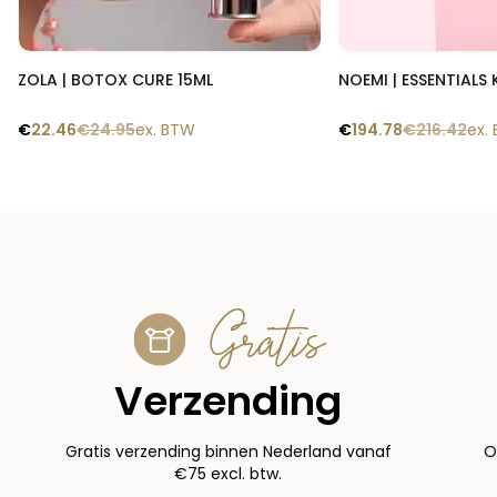
Snelle blik
Snelle
ZOLA | BOTOX CURE 15ML
NOEMI | ESSENTIALS 
€
22.46
€
24.95
ex. BTW
€
194.78
€
216.42
ex.
Gratis
Verzending
Gratis verzending binnen Nederland vanaf
O
€75 excl. btw.