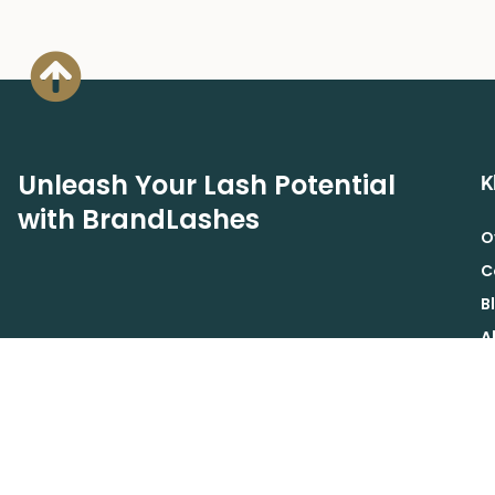
Unleash Your Lash Potential
K
with BrandLashes
O
C
B
A
A
Schrijf je in voor de Brand Lashes nieuwsbrief voor
B
exclusieve acties, aanbiedingen en korting.
V
INSCHRIJVEN
R