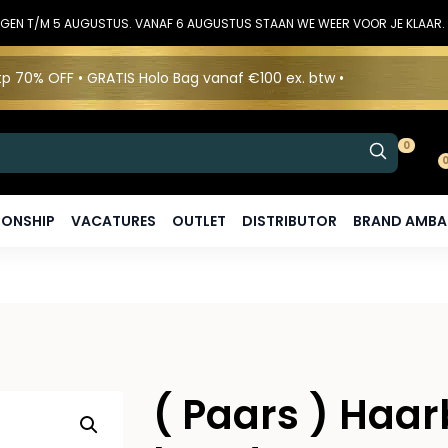
DINGEN T/M 5 AUGUSTUS. VANAF 6 AUGUSTUS STAAN WE WEER VOOR JE KLAAR.
p 70% OFF • GRATIS Holo Bag vanaf €100 ex. btw •
0
ONSHIP
VACATURES
OUTLET
DISTRIBUTOR
BRAND AMB
( Paars ) Haa