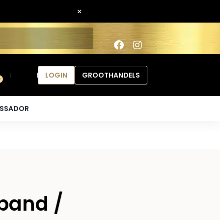
×
LOGIN
GROOTHANDELS
0
ASSADOR
rband /