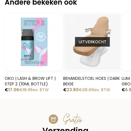
Andere bekeken ook
-
-10%
-15%
UITVERKOCHT
Snelle blik
Snelle blik
OKO | LASH & BROW LIFT |
BEHANDELSTOEL HOES | DARK
LIJM
STEP 2 (10ML BOTTLE)
BEIGE
€
17.06
€
18.95
ex. BTW
€
23.80
€
28.00
ex. BTW
€
6.
Gratis
Verzending