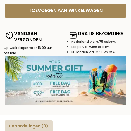
TOEVOEGEN AAN WINKELWAGEN
VANDAAG
GRATIS BEZORGING
VERZONDEN
Nederland v.a. €75 ex btw,
België v.a. €100 ex btw,
Op werkdagen voor 16:00 uur
EU landen v.a. €150 ex btw
besteld
Beoordelingen (0)