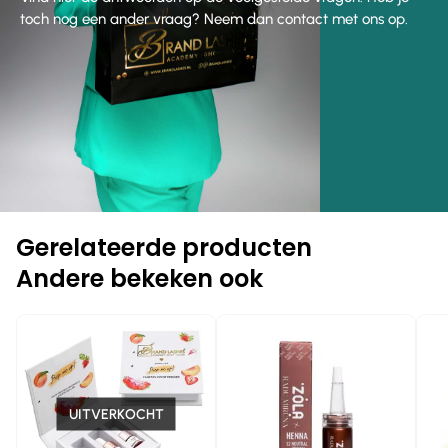
toch nog een ander vraag? Neem dan contact met ons op.
Gerelateerde producten
Andere bekeken ook
-1
-7%
UITVERKOCHT