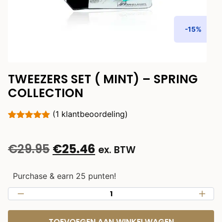
-15%
TWEEZERS SET ( MINT) – SPRING
COLLECTION
(
1
klantbeoordeling)
Gewaardeerd
1
5.00
op 5
gebaseerd
€
29.95
€
25.46
ex. BTW
op
klantbeoordeling
Purchase & earn 25 punten!
TOEVOEGEN AAN WINKELWAGEN