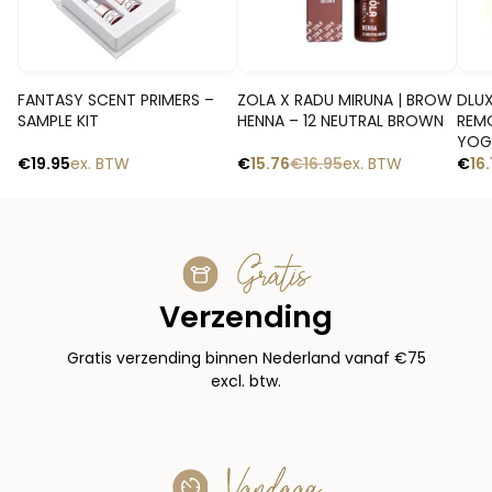
Snelle blik
Snelle blik
FANTASY SCENT PRIMERS –
ZOLA X RADU MIRUNA | BROW
DLUX
SAMPLE KIT
HENNA – 12 NEUTRAL BROWN
REM
YOG
€
19.95
ex. BTW
€
15.76
€
16.95
ex. BTW
€
16.
Gratis
Verzending
Gratis verzending binnen Nederland vanaf €75
excl. btw.
Vandaag