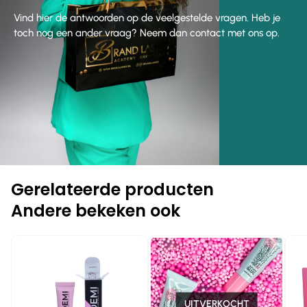
Vind hier de antwoorden op de veelgestelde vragen. Heb je
toch nog een ander vraag? Neem dan contact met ons op.
Gerelateerde producten
Andere bekeken ook
-10%
-10%
-1
UITVERKOCHT