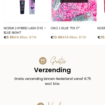
Snelle blik
Snelle blik
NOEMI | HYBRID LASH DYE –
OKO | GLUE “FIX IT”
NOEM
BLUE NIGHT
€
8.96
€
9.95
ex. BTW
€
13.46
€
14.95
ex. BTW
€
35
Gratis
Verzending
Gratis verzending binnen Nederland vanaf €75
excl. btw.