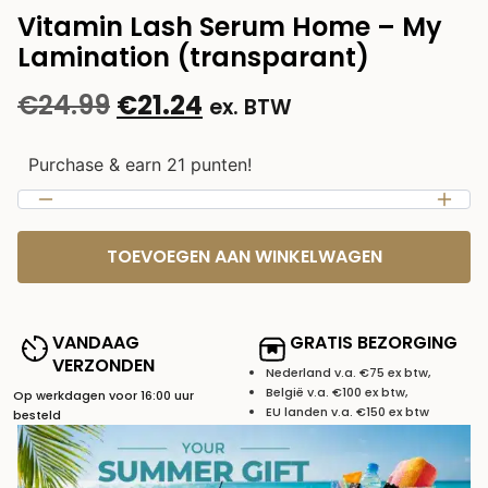
Vitamin Lash Serum Home – My
Lamination (transparant)
€
24.99
€
21.24
ex. BTW
Purchase & earn 21 punten!
TOEVOEGEN AAN WINKELWAGEN
VANDAAG
GRATIS BEZORGING
VERZONDEN
Nederland v.a. €75 ex btw,
België v.a. €100 ex btw,
Op werkdagen voor 16:00 uur
EU landen v.a. €150 ex btw
besteld