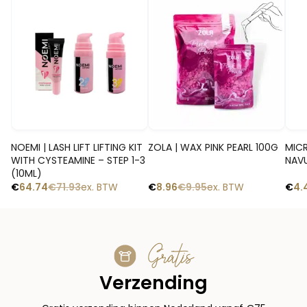
-10%
-10%
-1
Snelle blik
Snelle blik
NOEMI | LASH LIFT LIFTING KIT
ZOLA | WAX PINK PEARL 100G
MICR
WITH CYSTEAMINE – STEP 1-3
NAVU
(10ML)
€
64.74
€
71.93
ex. BTW
€
8.96
€
9.95
ex. BTW
€
4.
Gratis
Verzending