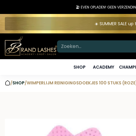
🏖️ EVEN OPLADEN! GEEN VERZEN
☀️ SUMMER SALE up t
SHOP
ACADEMY
CHAMPI
/
SHOP
/
WIMPERLIJM REINIGINGSDOEKJES 100 STUKS (ROZE