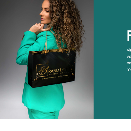
Vi
ve
ee
me