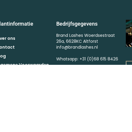
lantinformatie
Bedrijfsgegevens
Brand Lashes Woerdsestraat
ver ons
26a, 6628KC Altforst
ontact
info@brandlashes.nl
log
Whatsapp: +31 (0)68 615 8426
lgemene Voorwaarden
Kvk : 57375364
ctievoorwaarden
BTW : NL002523682B67
etaling
erzendkosten
etourneren