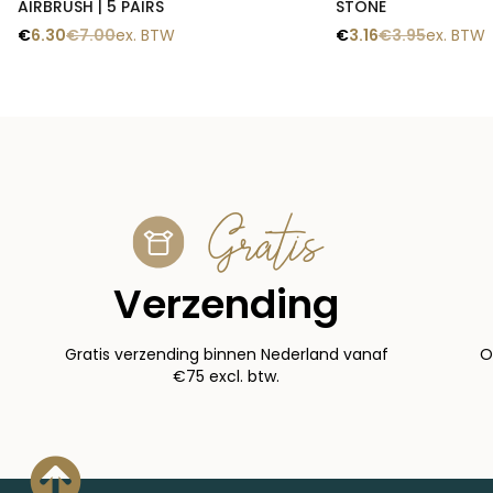
AIRBRUSH | 5 PAIRS
STONE
€
6.30
€
7.00
ex. BTW
€
3.16
€
3.95
ex. BTW
Gratis
Verzending
Gratis verzending binnen Nederland vanaf
O
€75 excl. btw.