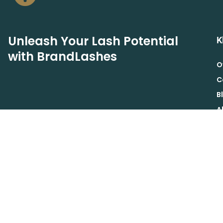
Unleash Your Lash Potential
K
with BrandLashes
O
C
B
A
A
Schrijf je in voor de Brand Lashes nieuwsbrief voor
B
exclusieve acties, aanbiedingen en korting.
V
INSCHRIJVEN
R
© 2023 Brand Lashes. |
Privacy Policy