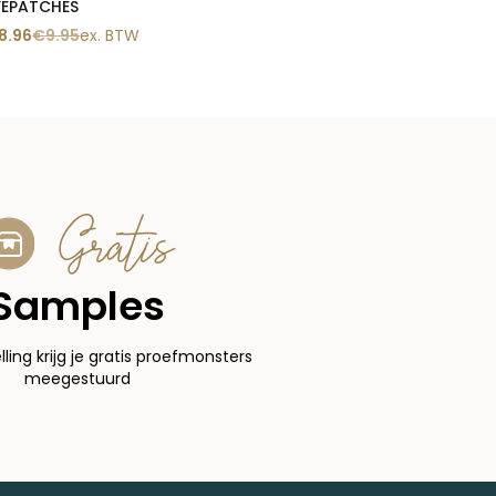
YEPATCHES
8.96
€
9.95
ex. BTW
Gratis
Samples
elling krijg je gratis proefmonsters
meegestuurd