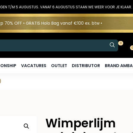
DINGEN T/M 5 AUGUSTUS. VANAF 6 AUGUSTUS STAAN WE WEER VOOR JE KLAAR.
p 70% OFF • GRATIS Holo Bag vanaf €100 ex. btw •
0
ONSHIP
VACATURES
OUTLET
DISTRIBUTOR
BRAND AMB
)
Wimperlijm