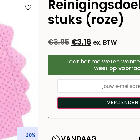
Reinigingsdoe
stuks (roze)
€
3.95
€
3.16
ex. BTW
Laat het me weten wannee
weer op voorraa
-20%
VANDAAG