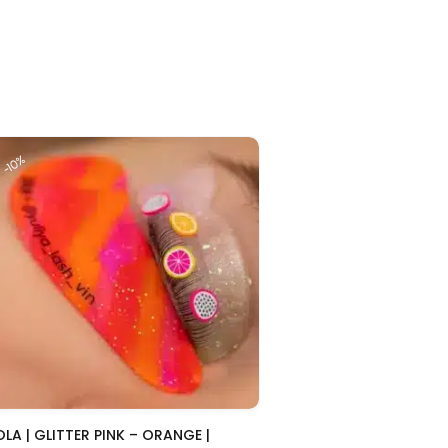
-10%
Snelle blik
OLA | GLITTER PINK – ORANGE |