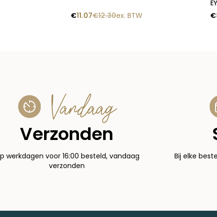
E
€
11.07
€
12.30
ex. BTW
€
Vandaag
Verzonden
p werkdagen voor 16:00 besteld, vandaag
Bij elke best
verzonden