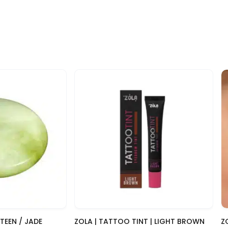
n
-10%
 blik
Snelle blik
TEEN / JADE
ZOLA | TATTOO TINT | LIGHT BROWN
Z