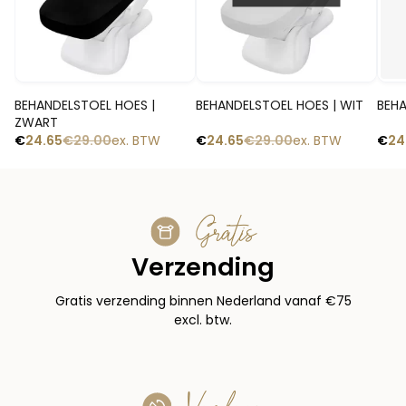
Snelle blik
Snelle blik
BEHANDELSTOEL HOES |
BEHANDELSTOEL HOES | WIT
BEHA
ZWART
€
24.65
€
29.00
ex. BTW
€
24.65
€
29.00
ex. BTW
€
24
Gratis
Verzending
Gratis verzending binnen Nederland vanaf €75
excl. btw.