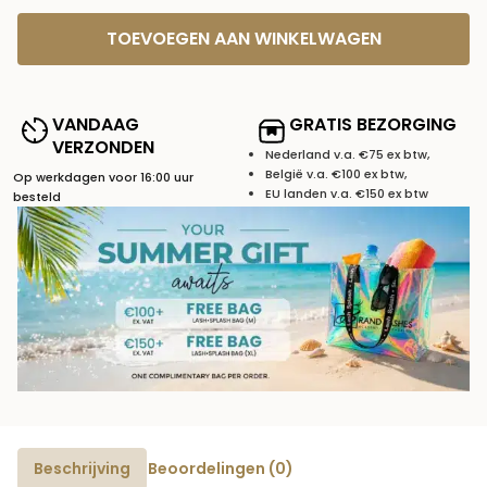
TOEVOEGEN AAN WINKELWAGEN
VANDAAG
GRATIS BEZORGING
VERZONDEN
Nederland v.a. €75 ex btw,
België v.a. €100 ex btw,
Op werkdagen voor 16:00 uur
EU landen v.a. €150 ex btw
besteld
Beschrijving
Beoordelingen (0)