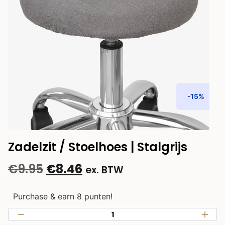
-15%
Zadelzit / Stoelhoes | Stalgrijs
€
9.95
€
8.46
ex. BTW
Purchase & earn 8 punten!