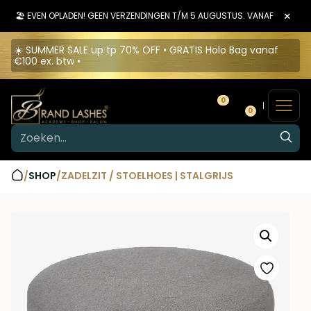
×
🏖️ EVEN OPLADEN! GEEN VERZENDINGEN T/M 5 AUGUSTUS. VANAF 6 AUGU
☀️ SUMMER SALE up tp 70% OFF • GRATIS Holo Bag vanaf
€100 ex. btw •
0
0
/
SHOP
/
ZADELZIT / STOELHOES | STALGRIJS