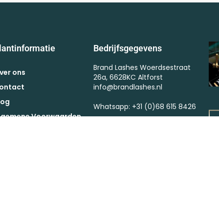
lantinformatie
Bedrijfsgegevens
Brand Lashes Woerdsestraat
ver ons
26a, 6628KC Altforst
ontact
info@brandlashes.nl
log
Whatsapp: +31 (0)68 615 8426
lgemene Voorwaarden
Kvk : 57375364
ctievoorwaarden
BTW : NL002523682B67
etaling
erzendkosten
etourneren