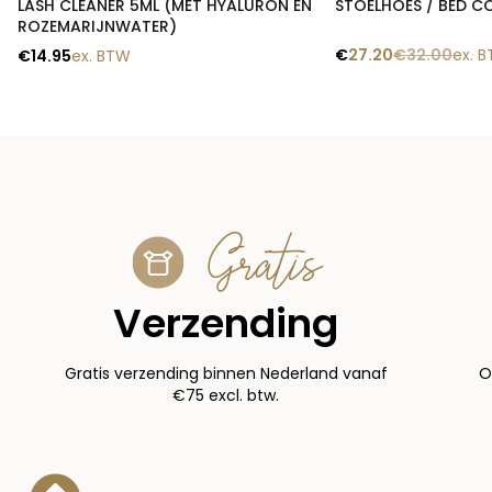
LASH CLEANER 5ML (MET HYALURON EN
STOELHOES / BED C
ROZEMARIJNWATER)
€
27.20
€
32.00
ex. 
€
14.95
ex. BTW
Gratis
Verzending
Gratis verzending binnen Nederland vanaf
O
€75 excl. btw.