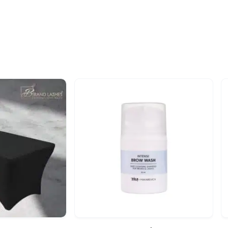
n
-10%
 blik
Snelle blik