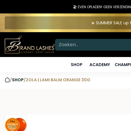
🏖️ EVEN OPLADEN! GEEN VERZEN
☀️ SUMMER SALE up t
SHOP
ACADEMY
CHAMPI
/
SHOP
/
ZOLA | LAMI BALM ORANGE 30G