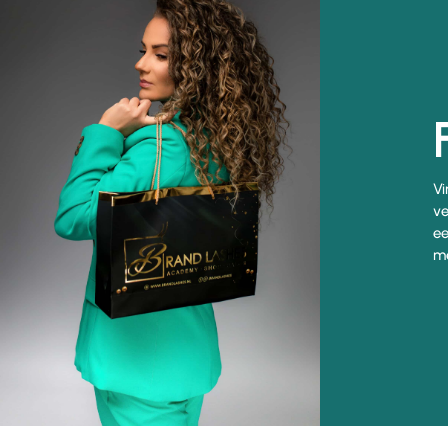
Vi
ve
ee
me