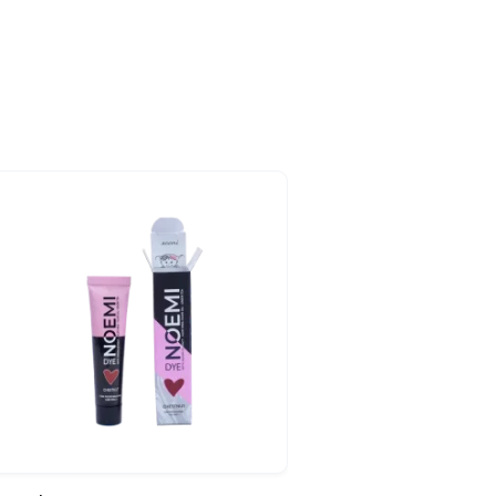
-10%
Snelle blik