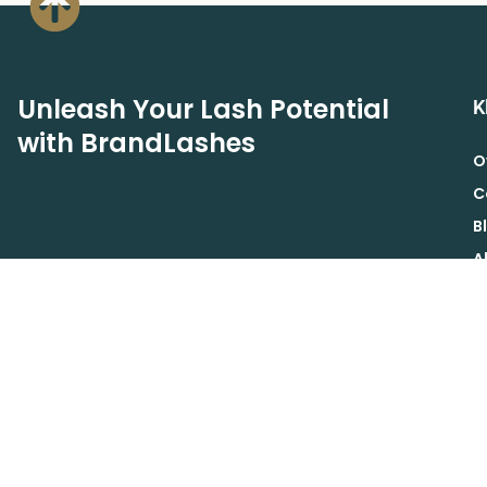
Unleash Your Lash Potential
K
with BrandLashes
O
C
B
A
A
Schrijf je in voor de Brand Lashes nieuwsbrief voor
B
exclusieve acties, aanbiedingen en korting.
V
INSCHRIJVEN
R
© 2023 Brand Lashes. |
Privacy Policy