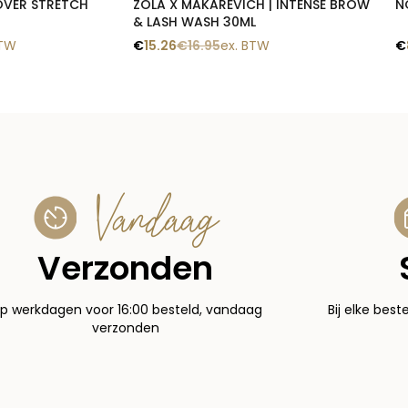
OVER STRETCH
ZOLA X MAKAREVICH | INTENSE BROW
N
& LASH WASH 30ML
BTW
€
15.26
€
16.95
ex. BTW
€
Vandaag
Verzonden
p werkdagen voor 16:00 besteld, vandaag
Bij elke best
verzonden