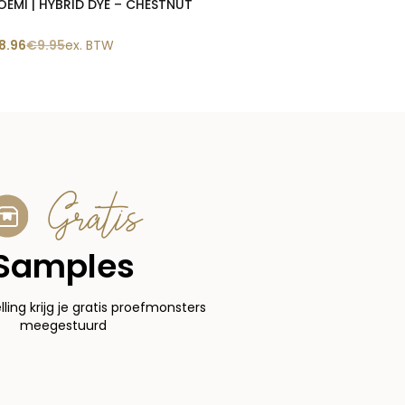
OEMI | HYBRID DYE – CHESTNUT
8.96
€
9.95
ex. BTW
Gratis
Samples
elling krijg je gratis proefmonsters
meegestuurd