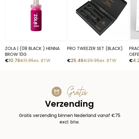
Snelle blik
Snelle blik
ZOLA | (08 BLACK ) HENNA
PRO TWEEZER SET (BLACK)
PRAC
BROW 10G
OEF
€
10.76
€
11.95
ex. BTW
€
25.46
€
29.95
ex. BTW
€
4.
Gratis
Verzending
Gratis verzending binnen Nederland vanaf €75
excl. btw.