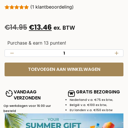
(
1
klantbeoordeling)
Gewaardeerd
1
5.00
op 5
gebaseerd
€
14.95
€
13.46
ex. BTW
op
klantbeoordeling
Purchase & earn 13 punten!
TOEVOEGEN AAN WINKELWAGEN
VANDAAG
GRATIS BEZORGING
VERZONDEN
Nederland v.a. €75 ex btw,
België v.a. €100 ex btw,
Op werkdagen voor 16:00 uur
EU landen v.a. €150 ex btw
besteld