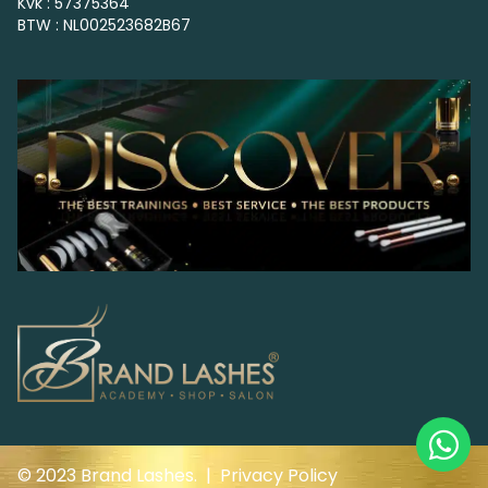
Kvk : 57375364
BTW : NL002523682B67
© 2023 Brand Lashes. |
Privacy Policy