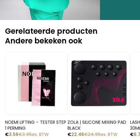
Gerelateerde producten
Andere bekeken ook
-
-10%
-10%
Snelle blik
Snelle blik
NOEMI LIFTING – TESTER STEP
ZOLA | SILICONE MIXING PAD
LAS
1 PERMING
BLACK
30M
€
3.56
€
3.95
ex. BTW
€
22.46
€
24.95
ex. BTW
€
6.