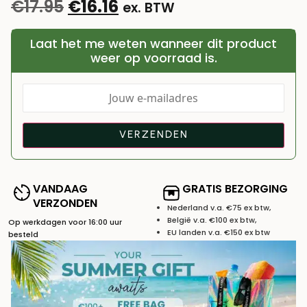
€
17.95
€
16.16
ex. BTW
Laat het me weten wanneer dit product
weer op voorraad is.
VANDAAG
GRATIS BEZORGING
VERZONDEN
Nederland v.a. €75 ex btw,
België v.a. €100 ex btw,
Op werkdagen voor 16:00 uur
EU landen v.a. €150 ex btw
besteld