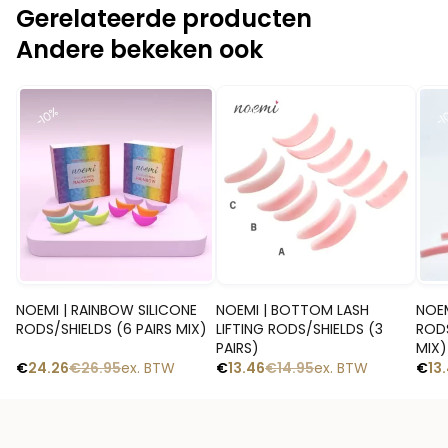
Gerelateerde producten
Andere bekeken ook
-10%
-10%
-1
Snelle blik
Snelle blik
NOEMI | RAINBOW SILICONE
NOEMI | BOTTOM LASH
NOEM
RODS/SHIELDS (6 PAIRS MIX)
LIFTING RODS/SHIELDS (3
RODS
PAIRS)
MIX)
€
24.26
€
26.95
ex. BTW
€
13.46
€
14.95
ex. BTW
€
13