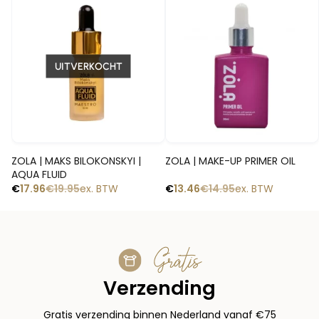
-10%
-10%
UITVERKOCHT
Snelle blik
Snelle blik
ZOLA | MAKS BILOKONSKYI |
ZOLA | MAKE-UP PRIMER OIL
AQUA FLUID
€
17.96
€
19.95
ex. BTW
€
13.46
€
14.95
ex. BTW
Gratis
Verzending
Gratis verzending binnen Nederland vanaf €75