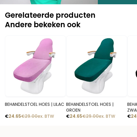
Gerelateerde producten
Andere bekeken ook
-15%
-15%
-1
Snelle blik
Snelle blik
BEHANDELSTOEL HOES | LILAC
BEHANDELSTOEL HOES |
BEHA
GROEN
ZWA
€
24.65
€
29.00
ex. BTW
€
24.65
€
29.00
ex. BTW
€
24