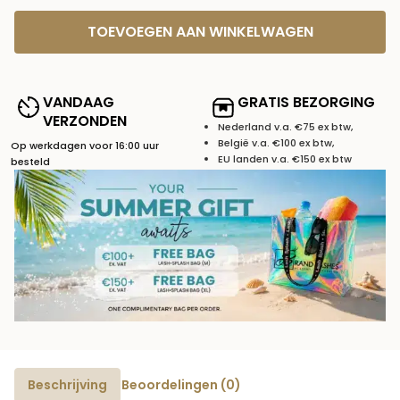
TOEVOEGEN AAN WINKELWAGEN
VANDAAG
GRATIS BEZORGING
VERZONDEN
Nederland v.a. €75 ex btw,
België v.a. €100 ex btw,
Op werkdagen voor 16:00 uur
EU landen v.a. €150 ex btw
besteld
Beschrijving
Beoordelingen (0)