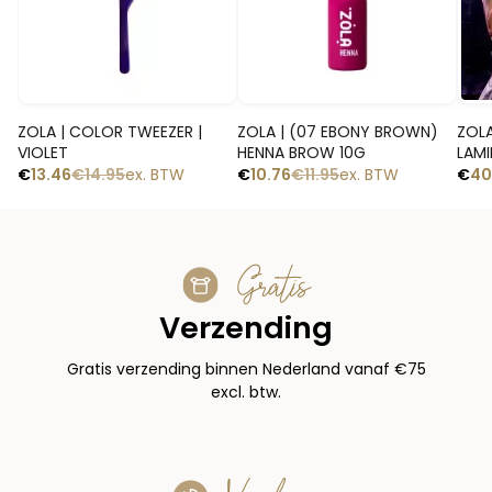
Snelle blik
Snelle blik
ZOLA | COLOR TWEEZER |
ZOLA | (07 EBONY BROWN)
ZOLA
VIOLET
HENNA BROW 10G
LAMI
€
13.46
€
14.95
ex. BTW
€
10.76
€
11.95
ex. BTW
€
40
Gratis
Verzending
Gratis verzending binnen Nederland vanaf €75
excl. btw.