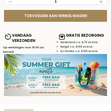
TOEVOEGEN AAN WINKELWAGEN
VANDAAG
GRATIS BEZORGING
VERZONDEN
Nederland v.a. €75 ex btw,
België v.a. €100 ex btw,
Op werkdagen voor 16:00 uur
EU landen v.a. €150 ex btw
besteld