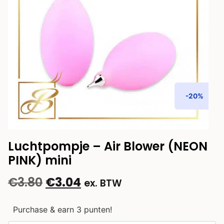
-20%
Luchtpompje – Air Blower (NEON
PINK) mini
€
3.80
€
3.04
ex. BTW
Purchase & earn 3 punten!