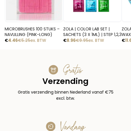
Snelle blik
Snelle blik
MICROBRUSHES 100 STUKS –
ZOLA | COLOR LAB SET |
ZOLA
NAVULLING (PINK-LONG)
SACHETS (3 X 1ML) | STEP 1,2,3
WAX
€
4.46
€
5.25
ex. BTW
€
8.96
€
9.95
ex. BTW
€
11.
Gratis
Verzending
Gratis verzending binnen Nederland vanaf €75
excl. btw.
Vandaag