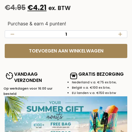
€
4.95
€
4.21
ex. BTW
Purchase & earn 4 punten!
TOEVOEGEN AAN WINKELWAGEN
VANDAAG
GRATIS BEZORGING
VERZONDEN
Nederland v.a. €75 ex btw,
België v.a. €100 ex btw,
Op werkdagen voor 16:00 uur
EU landen v.a. €150 ex btw
besteld