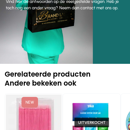
Vind hier de antwoorden op de veelgestelde vragen. Heb je
toch nog een ander vraag? Neem dan contact met ons op.
Gerelateerde producten
Andere bekeken ook
-10%
-1
-15%
NEW
UITVERKOCHT