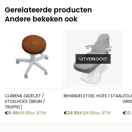
Gerelateerde producten
Andere bekeken ook
-1
-15%
-15%
UITVERKOCHT
Snelle blik
Snelle blik
CLARENA ZADELZIT /
BEHANDELSTOEL HOES | STAAL
ZOLA
STOELHOES (BRUIN /
GRE
TRUFFEL)
€
8.46
€
9.95
ex. BTW
€
24.65
€
29.00
ex. BTW
€
13