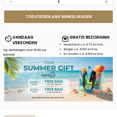
TOEVOEGEN AAN WINKELWAGEN
VANDAAG
GRATIS BEZORGING
VERZONDEN
Nederland v.a. €75 ex btw,
België v.a. €100 ex btw,
Op werkdagen voor 16:00 uur
EU landen v.a. €150 ex btw
besteld