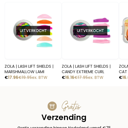
-10%
-10%
-1
UITVERKOCHT
UITVERKOCHT
Snelle blik
Snelle blik
ZOLA | LASH LIFT SHIELDS |
ZOLA | LASH LIFT SHIELDS |
ZOLA
MARSHMALLOW LAMI
CANDY EXTREME CURL
CAT 
€
17.96
€
19.95
ex. BTW
€
16.16
€
17.95
ex. BTW
€
16
Gratis
Verzending