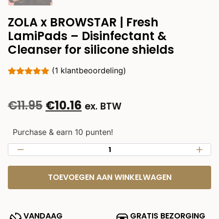
ZOLA x BROWSTAR | Fresh
LamiPads – Disinfectant &
Cleanser for silicone shields
(
1
klantbeoordeling)
Gewaardeerd
1
5.00
op 5
gebaseerd
€
11.95
€
10.16
ex. BTW
op
klantbeoordeling
Purchase & earn 10 punten!
TOEVOEGEN AAN WINKELWAGEN
VANDAAG
GRATIS BEZORGING