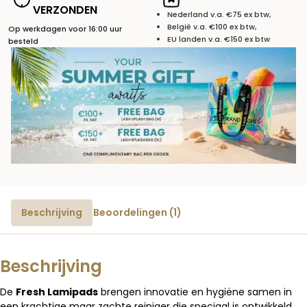
VERZONDEN
Nederland v.a. €75 ex btw,
België v.a. €100 ex btw,
Op werkdagen voor 16:00 uur
EU landen v.a. €150 ex btw
besteld
Beschrijving
Beoordelingen (1)
Beschrijving
De
Fresh Lamipads
brengen innovatie en hygiëne samen in
een krachtige maar zachte reiniger die speciaal is ontwikkeld