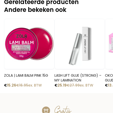
Gerelateerde producten
Andere bekeken ook
-10%
-10%
-1
Snelle blik
Snelle blik
ZOLA | LAMI BALM PINK 15G
LASH LIFT GLUE (STRONG) –
OKO 
MY LAMINATION
GLUE
€
15.26
€
16.95
ex. BTW
€
25.19
€
27.99
ex. BTW
€
13
Gratis