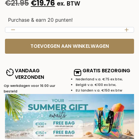
€
21.95
€
19.76
ex. BTW
Purchase & earn 20 punten!
TOEVOEGEN AAN WINKELWAGEN
VANDAAG
GRATIS BEZORGING
VERZONDEN
Nederland v.a. €75 ex btw,
België v.a. €100 ex btw,
Op werkdagen voor 16:00 uur
EU landen v.a. €150 ex btw
besteld