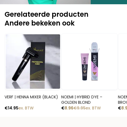
Gerelateerde producten
Andere bekeken ook
-10%
-1
Snelle blik
Snelle blik
VERF | HENNA MIXER (BLACK)
NOEMI | HYBRID DYE –
NOEM
GOLDEN BLOND
BRO
€
14.95
ex. BTW
€
8.96
€
9.95
ex. BTW
€
8.