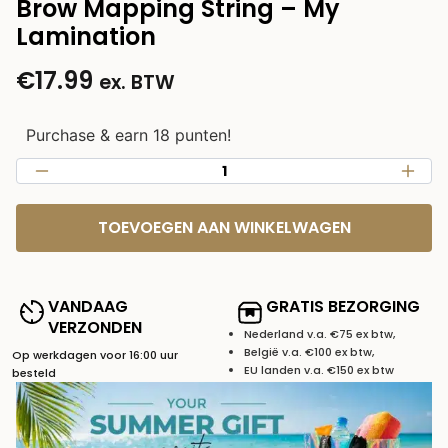
Brow Mapping String – My
Lamination
€
17.99
ex. BTW
Purchase & earn 18 punten!
TOEVOEGEN AAN WINKELWAGEN
VANDAAG
GRATIS BEZORGING
VERZONDEN
Nederland v.a. €75 ex btw,
België v.a. €100 ex btw,
Op werkdagen voor 16:00 uur
EU landen v.a. €150 ex btw
besteld