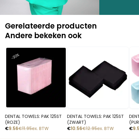
Gerelateerde producten
Andere bekeken ook
-20%
-
-18%
Snelle blik
Snelle blik
DENTAL TOWELS: PAK 125ST
DENTAL TOWELS: PAK 125ST
DENT
(ROZE)
(ZWART)
(PUR
€
9.56
€
11.95
ex. BTW
€
10.56
€
12.95
ex. BTW
€
9.