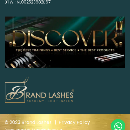
BTW : NL002523682B67
© 2023 Brand Lashes. |
Privacy Policy
Developed by
MadeIndonesia