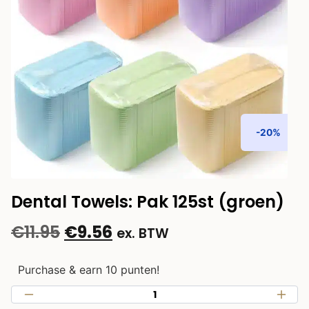
-20%
Dental Towels: Pak 125st (groen)
€
11.95
€
9.56
ex. BTW
Purchase & earn 10 punten!