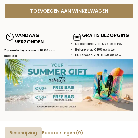
TOEVOEGEN AAN WINKELWAGEN
VANDAAG
GRATIS BEZORGING
VERZONDEN
Nederland v.a. €75 ex btw,
België v.a. €100 ex btw,
Op werkdagen voor 16:00 uur
EU landen v.a. €150 ex btw
besteld
Beschrijving
Beoordelingen (0)