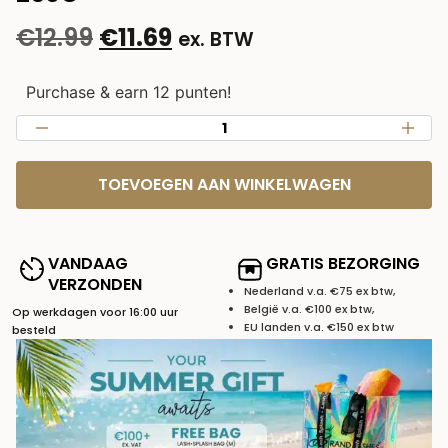
€
12.99
€
11.69
ex. BTW
Purchase & earn 12 punten!
TOEVOEGEN AAN WINKELWAGEN
VANDAAG
GRATIS BEZORGING
VERZONDEN
Nederland v.a. €75 ex btw,
België v.a. €100 ex btw,
Op werkdagen voor 16:00 uur
EU landen v.a. €150 ex btw
besteld