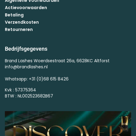
Algemene Voorwaarden
Actievoorwaarden
Betaling
Verzendkosten
Retourneren
Bedrijfsgegevens
Brand Lashes Woerdsestraat 26a, 6628KC Altforst
info@brandlashes.nl
Whatsapp: +31 (0)68 615 8426
Kvk : 57375364
BTW : NL002523682B67