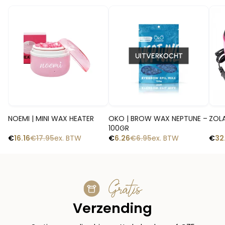
-10%
-10%
-1
UITVERKOCHT
Snelle blik
Snelle blik
NOEMI | MINI WAX HEATER
OKO | BROW WAX NEPTUNE –
ZOLA
100GR
€
16.16
€
17.95
ex. BTW
€
6.26
€
6.95
ex. BTW
€
32
Gratis
Verzending